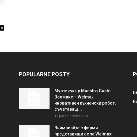
0
POPULARNE POSTY
P
Мултикукър Maestro Gusto
В
Велмакс – Welmax :
Be
иновативен кухненски робот,
съчетаващ...
12 października 2020
Внимавайте с фирми
представящи се за Welmax!