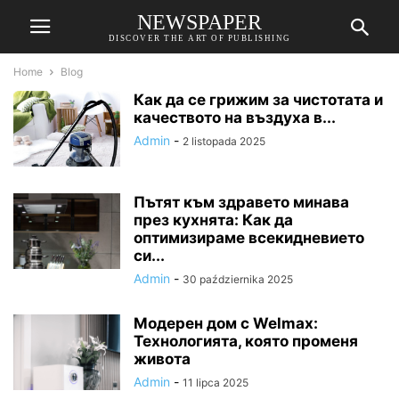
NEWSPAPER
DISCOVER THE ART OF PUBLISHING
Home
Blog
Как да се грижим за чистотата и
качеството на въздуха в...
Admin
-
2 listopada 2025
Пътят към здравето минава
през кухнята: Как да
оптимизираме всекидневието
си...
Admin
-
30 października 2025
Модерен дом с Welmax:
Технологията, която променя
живота
Admin
-
11 lipca 2025