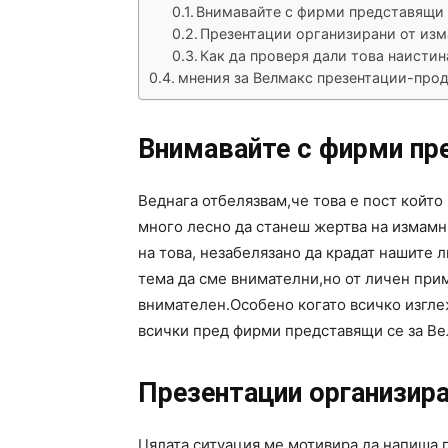
Внимавайте с фирми представящи 
Презентации организирани от из
Как да проверя дали това наистин
мнения за Велмакс презентации-про
Внимавайте с фирми пр
Веднага отбелязвам,че това е пост койт
много лесно да станеш жертва на измам
на това, незабелязано да крадат нашите л
тема да сме внимателни,но от личен при
внимателен.Особено когато всичко изгле
всички пред фирми представящи се за Ве
Презентации организира
Цялата ситуация ме мотивира да напиша 