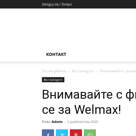
Zaloguj się / Dołącz
КОНТАКТ
Strona główna
Bez kategorii
Внимавайте с фирм
Bez kategorii
Внимавайте с 
се за Welmax!
Przez
Admin
-
2 października 2020