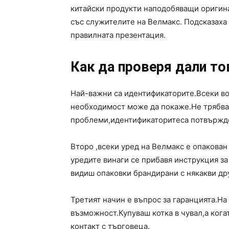
китайски продукти наподобяващи оригина
със служителите на Велмакс. Подсказаха 
правилната презентация.
Как да проверя дали то
Най-важни са идентификаторите.Всеки в
необходимост може да покаже.Не трябва 
проблеми,идентификаторитеса потвържде
Второ ,всеки уред на Велмакс е опакован
уредите винаги се прибавя инструкция за
видиш опаковки брандирани с някакви др
Третият начин е въпрос за гаранцията.На
възможност.Купуваш котка в чувал,а ког
контакт с търговеца.