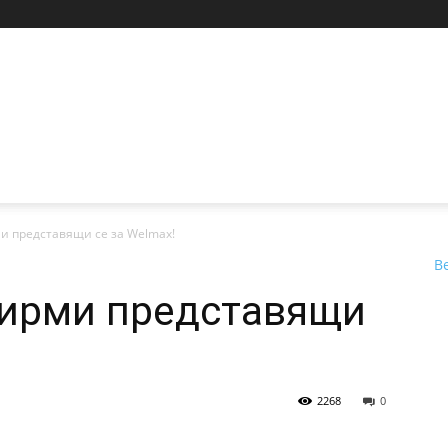
и представящи се за Welmax!
В
фирми представящи
2268
0