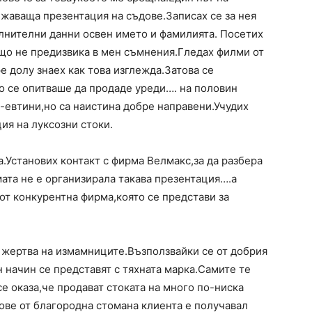
ижаваща презентация на съдове.Записах се за нея
ълнителни данни освен името и фамилията. Посетих
що не предизвика в мен съмнения.Гледах филми от
е долу знаех как това изглежда.Затова се
о се опитваше да продаде уреди…. на половин
-евтини,но са наистина добре направени.Учудих
ия на луксозни стоки.
.Установих контакт с фирма Велмакс,за да разбера
мата не е организирала такава презентация….а
от конкурентна фирма,която се представи за
ш жертва на измамниците.Възползвайки се от добрия
 начин се представят с тяхната марка.Самите те
се оказа,че продават стоката на много по-ниска
ове от благородна стомана клиента е получавал