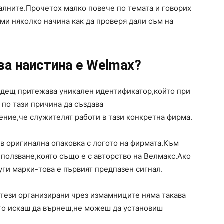
лните.Прочетох малко повече по темата и говорих
ми няколко начина как да проверя дали съм на
ва наистина е Welmax?
одещ притежава уникален идентификатор,който при
по тази причина да създава
ние,че служителят работи в тази конкретна фирма.
 в оригинална опаковка с логото на фирмата.Към
 ползване,която също е с авторство на Велмакс.Ако
уги марки-това е първият предпазен сигнал.
 тези организирани чрез измамниците няма такава
ато искаш да върнеш,не можеш да установиш