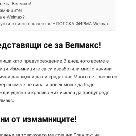
се за Велмакс!
мамниците!
а е Welmax?
дукти с високо качество – ПОЛСКА ФИРМА Welmax
едставящи се за Велмакс!
о пиша като предупреждение.В днешното време е
ници.Измамниците са си изработили много начини
ични данни,или да ни крадат нас.Много се говори на
мер знам,че не винаги човек може да бъде
ждачудесно и красиво.Бих искала да предупредя
лмакс.
ни от измамниците!
повече за товаукоето ме срещна.Един път на