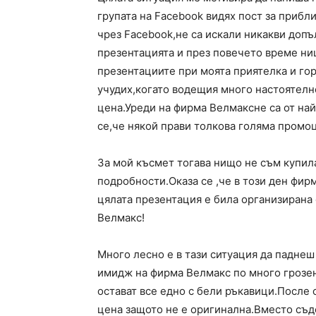
групата на Facebook видях пост за прибл
чрез Facebook,не са искали никакви доп
презентацията и през повечето време ни
презентациите при моята приятелка и гор
учудих,когато водещия много настоятелн
цена.Уреди на фирма Велмаксне са от най
се,че някой прави толкова голяма промоц
За мой късмет тогава нищо не съм купила
подробности.Оказа се ,че в този ден фир
цялата презентация е била организирана 
Велмакс!
Много лесно е в тази ситуация да падне
имидж на фирма Велмакс по много грозен
остават все едно с бели ръкавици.После 
цена защото не е оригинална.Вместо съд